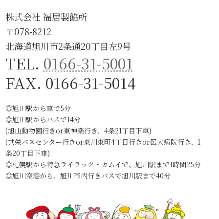
株式会社 福居製餡所
〒078-8212
北海道旭川市2条通20丁目左9号
TEL.
0166-31-5001
FAX. 0166-31-5014
◎旭川駅から車で5分
◎旭川駅からバスで14分
(旭山動物園行きor東神楽行き、4条21丁目下車)
(共栄バスセンター行きor東川東町4丁目行きor医大病院行き、1
条20丁目下車)
◎札幌駅から特急ライラック・カムイで、旭川駅まで1時間25分
◎旭川空港から、旭川市内行きバスで旭川駅まで40分