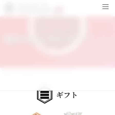
コ
ナ
ン
ビ
テ
ゲ
ン
ー
ツ
シ
へ
ョ
ス
ン
福居のあんこラインナップ
キ
に
ッ
移
プ
動
ホーム
福居のあんこラインナップ
ギフト
ギフト