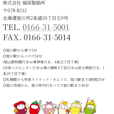
株式会社 福居製餡所
〒078-8212
北海道旭川市2条通20丁目左9号
TEL.
0166-31-5001
FAX. 0166-31-5014
◎旭川駅から車で5分
◎旭川駅からバスで14分
(旭山動物園行きor東神楽行き、4条21丁目下車)
(共栄バスセンター行きor東川東町4丁目行きor医大病院行き、1
条20丁目下車)
◎札幌駅から特急ライラック・カムイで、旭川駅まで1時間25分
◎旭川空港から、旭川市内行きバスで旭川駅まで40分