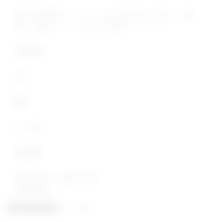
砂糖（国内製造）、いんげん豆、還元水飴、桜の花、食塩、
寒天、梅酢/コチニール色素、酸味料、ミョウバン
賞味期限
90日
糖度
53±2度
商品説明
国内産桜の花の塩漬け使用。
春期間製品。
あんこ各種
製品カテゴリー