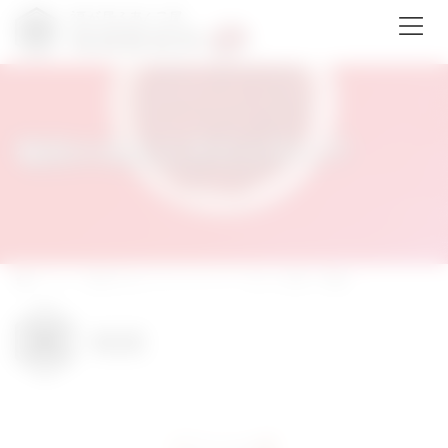
コ
ナ
ン
ビ
テ
ゲ
ン
ー
ツ
シ
へ
ョ
ス
ン
福居のあんこラインナップ
キ
に
ッ
移
プ
動
ホーム
福居のあんこラインナップ
あんこ各種
桜餡
桜餡